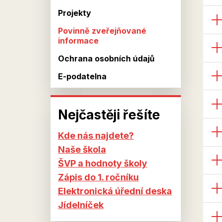
Projekty
Povinně zveřejňované
informace
Ochrana osobních údajů
E-podatelna
Nejčastěji řešíte
Kde nás najdete?
Naše škola
ŠVP a hodnoty školy
Zápis do 1. ročníku
Elektronická úřední deska
Jídelníček