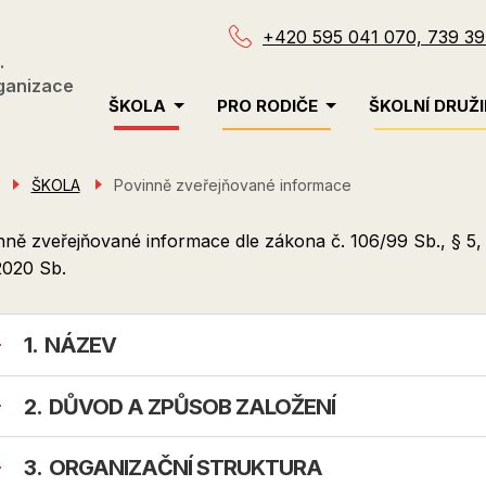
+420 595 041 070, 739 39
.
ganizace
Menu
ŠKOLA
PRO RODIČE
ŠKOLNÍ DRUŽ
navigace
ŠKOLA
Povinně zveřejňované informace
ně zveřejňované informace dle zákona č. 106/99 Sb., § 5, od
2020 Sb.
NÁZEV
DŮVOD A ZPŮSOB ZALOŽENÍ
ORGANIZAČNÍ STRUKTURA