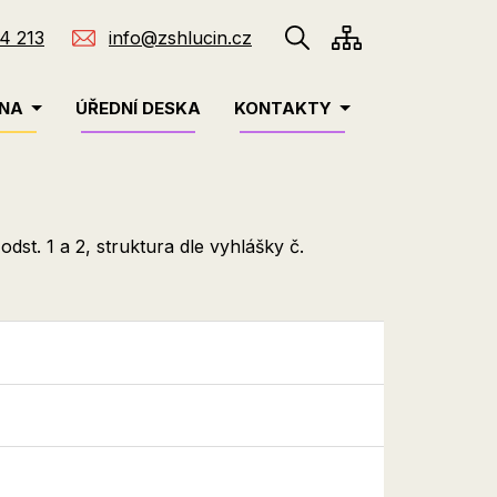
4 213
info@zshlucin.cz
INA
ÚŘEDNÍ DESKA
KONTAKTY
st. 1 a 2, struktura dle vyhlášky č.