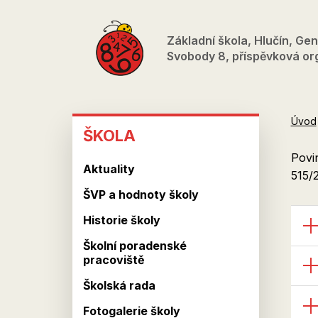
Přejít
k
Základní škola, Hlučín, Gen
hlavnímu
Svobody 8, příspěvková or
obsahu
ŠKOLA
Úvod
ŠKOLA
Povin
Aktuality
515/
ŠVP a hodnoty školy
Historie školy
Školní poradenské
pracoviště
Školská rada
Fotogalerie školy