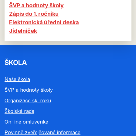
ŠVP a hodnoty školy
Zápis do 1. ročníku
Elektronická úřední deska
Jídelníček
ŠKOLA
Naše škola
ŠVP a hodnoty školy
Organizace šk. roku
Školská rada
On-line omluvenka
Povinně zveřejňované informace