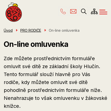
Menu
Přejít
ŠKOLA
navigace
k
hlavnímu
PRO RODIČE
obsahu
ŠKOLNÍ DRUŽINA
Úvod
PRO RODIČE
On-line omluvenka
ÚŘEDNÍ DESKA
On-line omluvenka
KONTAKTY
Zde můžete prostřednictvím formuláře
omluvit své dítě ze základní školy Hlučín.
Tento formulář slouží hlavně pro Vás
rodiče, kdy můžete omluvit své dítě
pohodlně prostřednictvím formuláře níže.
Nenahrazuje to však omluvenku v žákovské
knížce.