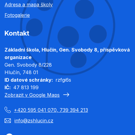
Adresa a mapa školy
Fotogalerie
Kontakt
Základní škola, Hlučín, Gen. Svobody 8, příspěvková
organizace
Gen. Svobody 8/228
Hlučín
, 748 01
ID datové schránky
rzfgi6s
IČ
47 813 199
Zobrazit v Google Maps
+420 595 041 070, 739 394 213
info@zshlucin.cz