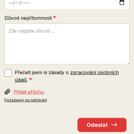
Důvod nepřítomnosti
Přečetl jsem si zásady o
zpracování osobních
údajů
.
Přidat přílohu
Požadavky na nahrávání
Odeslat