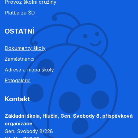
Provoz školní družiny
Platba za ŠD
OSTATNÍ
Dokumenty školy
Zaměstnanci
Adresa a mapa školy
Fotogalerie
Kontakt
Základní škola, Hlučín, Gen. Svobody 8, příspěvková
organizace
Gen. Svobody 8/228