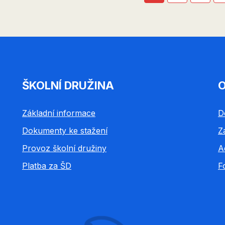
str
stránka
ŠKOLNÍ DRUŽINA
O
Základní informace
D
Dokumenty ke stažení
Z
Provoz školní družiny
A
Platba za ŠD
F