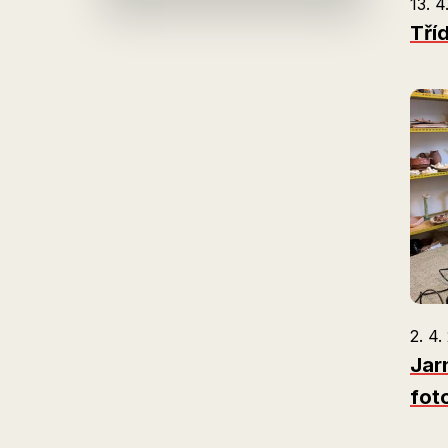
13. 4
Tří
2. 4.
Jarn
fot