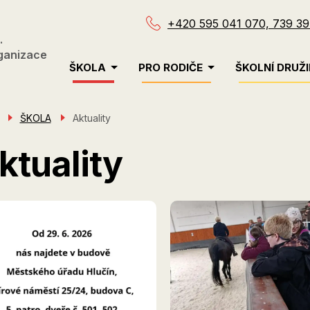
+420 595 041 070, 739 39
.
ganizace
Menu
ŠKOLA
PRO RODIČE
ŠKOLNÍ DRUŽ
navigace
ŠKOLA
Aktuality
ktuality