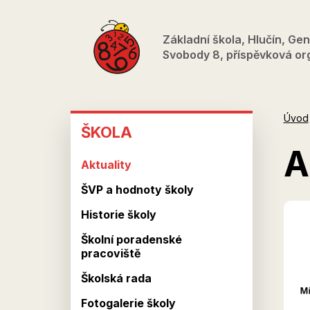
Přejít
k
Základní škola, Hlučín, Gen
hlavnímu
Svobody 8, příspěvková or
obsahu
ŠKOLA
Úvod
ŠKOLA
A
Aktuality
ŠVP a hodnoty školy
Historie školy
Školní poradenské
pracoviště
Školská rada
Fotogalerie školy