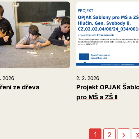
. 2026
2. 2. 2026
ření ze dřeva
Projekt OPJAK Šabl
pro MŠ a ZŠ II
tránkování
Nás
›
Aktuální
1
Page
2