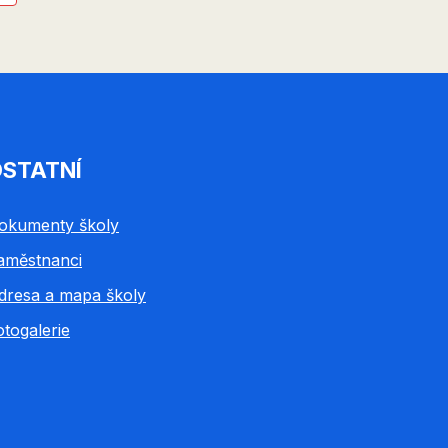
ánka
stránka
STATNÍ
okumenty školy
aměstnanci
dresa a mapa školy
otogalerie