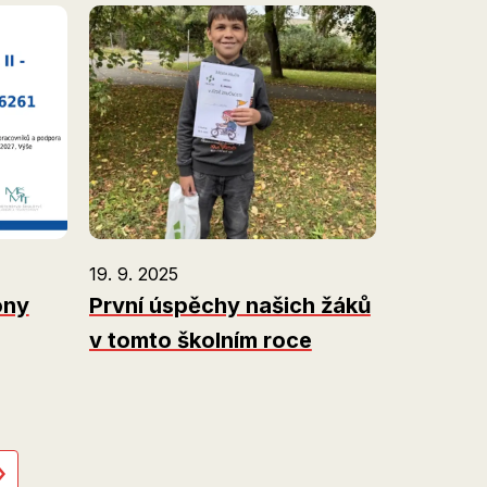
19. 9. 2025
ony
První úspěchy našich žáků
v tomto školním roce
ledující
Poslední
»