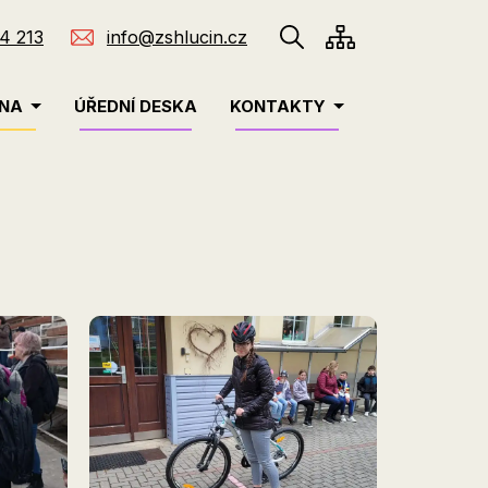
4 213
info@zshlucin.cz
INA
ÚŘEDNÍ DESKA
KONTAKTY