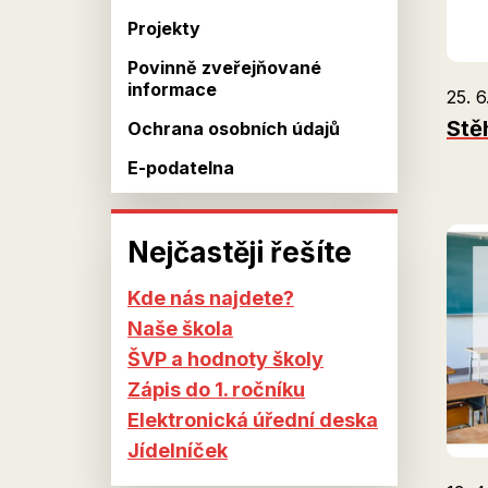
Projekty
Povinně zveřejňované
informace
25. 6
Stě
Ochrana osobních údajů
E-podatelna
Nejčastěji řešíte
Kde nás najdete?
Naše škola
ŠVP a hodnoty školy
Zápis do 1. ročníku
Elektronická úřední deska
Jídelníček