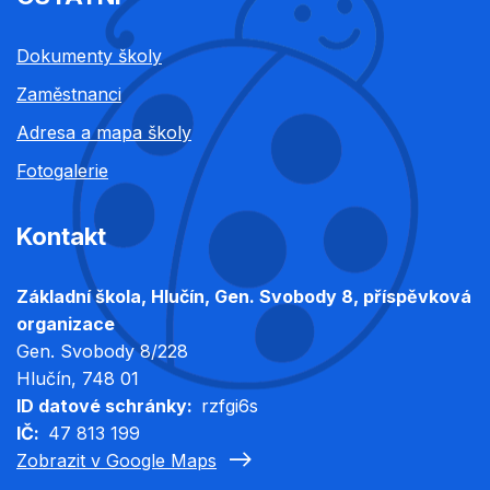
Dokumenty školy
Zaměstnanci
Adresa a mapa školy
Fotogalerie
Kontakt
Základní škola, Hlučín, Gen. Svobody 8, příspěvková
organizace
Gen. Svobody 8/228
Hlučín
, 748 01
ID datové schránky
rzfgi6s
IČ
47 813 199
Zobrazit v Google Maps