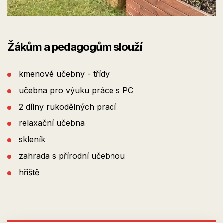
Žákům a pedagogům slouží
kmenové učebny - třídy
učebna pro výuku práce s PC
2 dílny rukodělných prací
relaxační učebna
skleník
zahrada s přírodní učebnou
hřiště