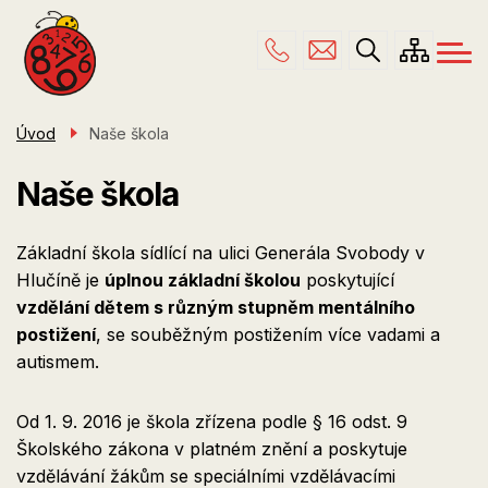
Menu
Přejít
ŠKOLA
navigace
k
hlavnímu
PRO RODIČE
obsahu
ŠKOLNÍ DRUŽINA
Úvod
Naše škola
ÚŘEDNÍ DESKA
Naše škola
KONTAKTY
Základní škola sídlící na ulici Generála Svobody v
Hlučíně je
úplnou základní školou
poskytující
vzdělání dětem s různým stupněm mentálního
postižení
, se souběžným postižením více vadami a
autismem.
Od 1. 9. 2016 je škola zřízena podle § 16 odst. 9
Školského zákona v platném znění a poskytuje
vzdělávání žákům se speciálními vzdělávacími