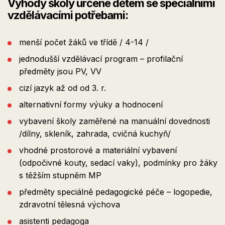
Výhody školy určené dětem se speciálními
vzdělávacími potřebami:
menší počet žáků ve třídě / 4-14 /
jednodušší vzdělávací program – profilační
předměty jsou PV, VV
cizí jazyk až od od 3. r.
alternativní formy výuky a hodnocení
vybavení školy zaměřené na manuální dovednosti
/dílny, skleník, zahrada, cvičná kuchyň/
vhodné prostorové a materiální vybavení
(odpočivné kouty, sedací vaky), podmínky pro žáky
s těžším stupněm MP
předměty speciálně pedagogické péče – logopedie,
zdravotní tělesná výchova
asistenti pedagoga