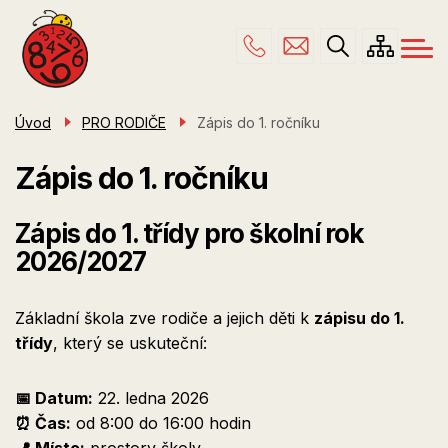
Menu
Přejít
ŠKOLA
navigace
k
hlavnímu
PRO RODIČE
obsahu
ŠKOLNÍ DRUŽINA
Úvod
PRO RODIČE
Zápis do 1. ročníku
ÚŘEDNÍ DESKA
Zápis do 1. ročníku
KONTAKTY
Zápis do 1. třídy pro školní rok
2026/2027
Základní škola zve rodiče a jejich děti k
zápisu do 1.
třídy
, který se uskuteční:
📅 Datum:
22. ledna 2026
⏰ Čas:
od 8:00 do 16:00 hodin