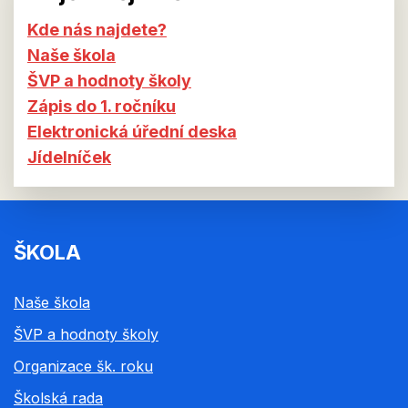
Kde nás najdete?
Naše škola
ŠVP a hodnoty školy
Zápis do 1. ročníku
Elektronická úřední deska
Jídelníček
ŠKOLA
Naše škola
ŠVP a hodnoty školy
Organizace šk. roku
Školská rada