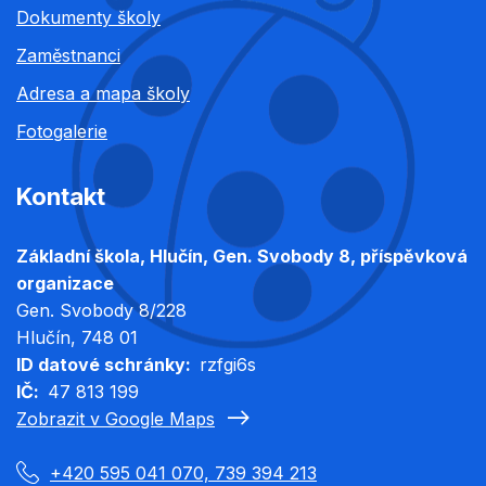
Dokumenty školy
Zaměstnanci
Adresa a mapa školy
Fotogalerie
Kontakt
Základní škola, Hlučín, Gen. Svobody 8, příspěvková
organizace
Gen. Svobody 8/228
Hlučín
, 748 01
ID datové schránky
rzfgi6s
IČ
47 813 199
Zobrazit v Google Maps
+420 595 041 070, 739 394 213