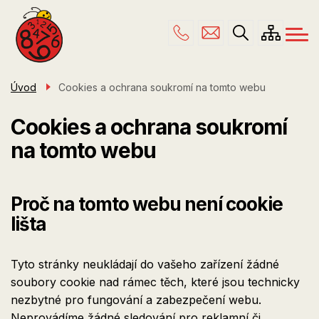
Menu
Přejít
ŠKOLA
navigace
k
hlavnímu
PRO RODIČE
obsahu
ŠKOLNÍ DRUŽINA
Úvod
Cookies a ochrana soukromí na tomto webu
ÚŘEDNÍ DESKA
Cookies a ochrana soukromí
KONTAKTY
na tomto webu
Proč na tomto webu není cookie
lišta
Tyto stránky neukládají do vašeho zařízení žádné
soubory cookie nad rámec těch, které jsou technicky
nezbytné pro fungování a zabezpečení webu.
Neprovádíme žádné sledování pro reklamní či