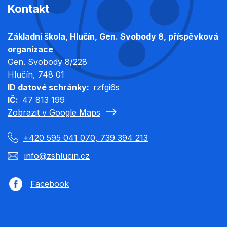
Kontakt
Základní škola, Hlučín, Gen. Svobody 8, příspěvková
organizace
Gen. Svobody 8/228
Hlučín
, 748 01
ID datové schránky
rzfgi6s
IČ
47 813 199
Zobrazit v Google Maps
+420 595 041 070, 739 394 213
info@zshlucin.cz
Facebook