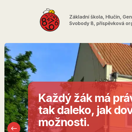
Přejít
k
Základní škola, Hlučín, Gen
hlavnímu
Svobody 8, příspěvková or
obsahu
Každý žák má práv
tak daleko, jak dov
možnosti.