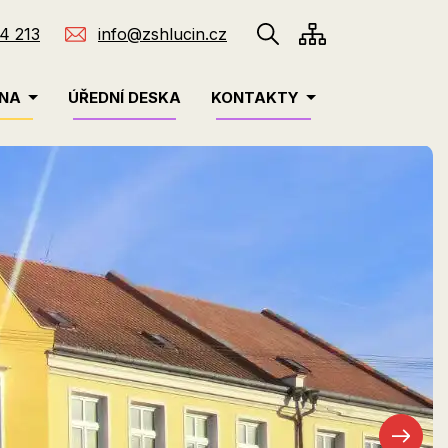
4 213
info@zshlucin.cz
INA
ÚŘEDNÍ DESKA
KONTAKTY