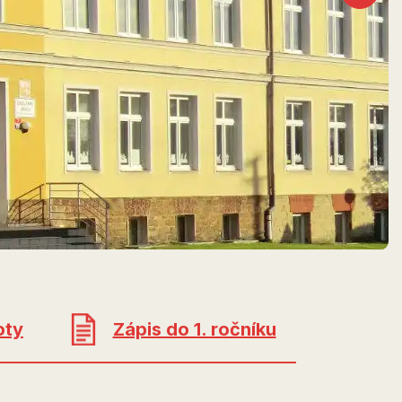
oty
Zápis do 1. ročníku