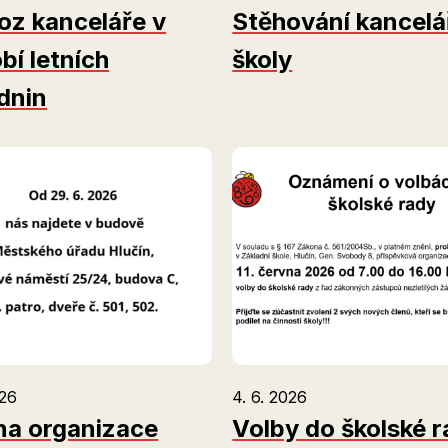
oz kanceláře v
Stěhování kancelá
bí letních
školy
dnin
026
4. 6. 2026
a organizace
Volby do školské 