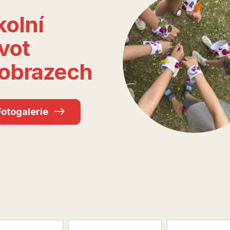
kolní
vot
obrazech
Fotogalerie