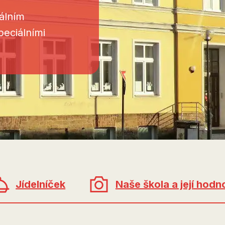
álním
peciálními
Jídelníček
Naše škola a její hodn