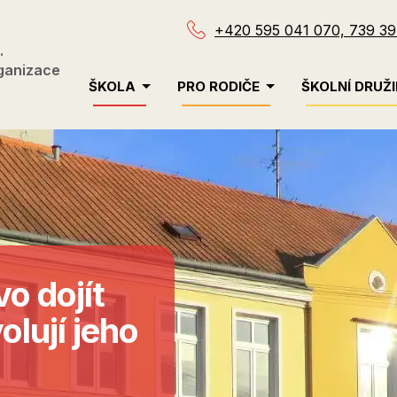
+420 595 041 070, 739 39
.
ganizace
Menu
ŠKOLA
PRO RODIČE
ŠKOLNÍ DRUŽ
navigace
o dojít
olují jeho