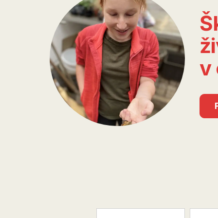
Š
ži
v