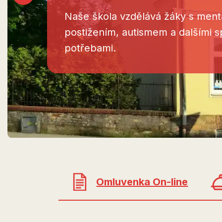
Naše škola vzdělává žáky s ment
postižením, autismem a dalšími s
potřebami.
Omluvenka On-line