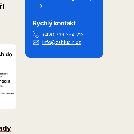
ří
Rychlý kontakt
+420 739 394 213
info@zshlucin.cz
rady