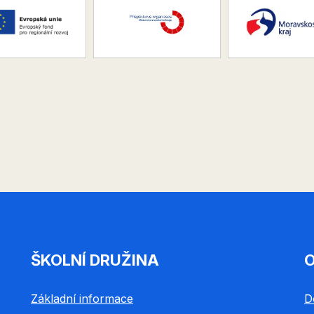
ŠKOLNÍ DRUŽINA
O
Základní informace
D