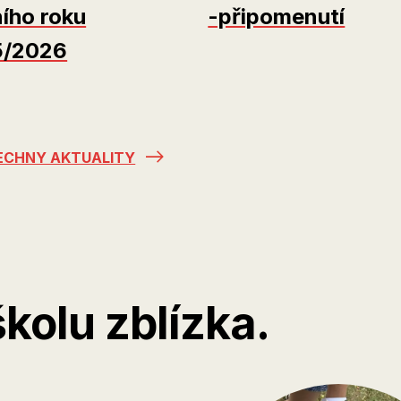
ního roku
-připomenutí
5/2026
ECHNY AKTUALITY
školu zblízka.