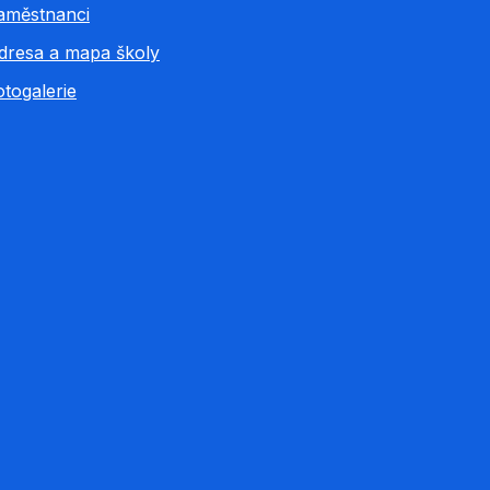
aměstnanci
dresa a mapa školy
otogalerie