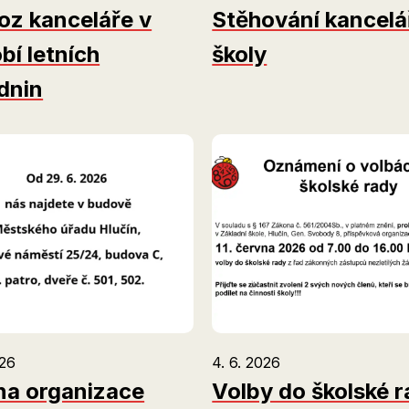
oz kanceláře v
Stěhování kancelá
bí letních
školy
dnin
026
4. 6. 2026
a organizace
Volby do školské 