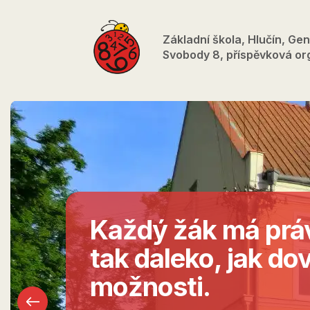
Přejít
k
Základní škola, Hlučín, Gen
hlavnímu
Svobody 8, příspěvková or
obsahu
Každý žák má práv
tak daleko, jak dov
možnosti.