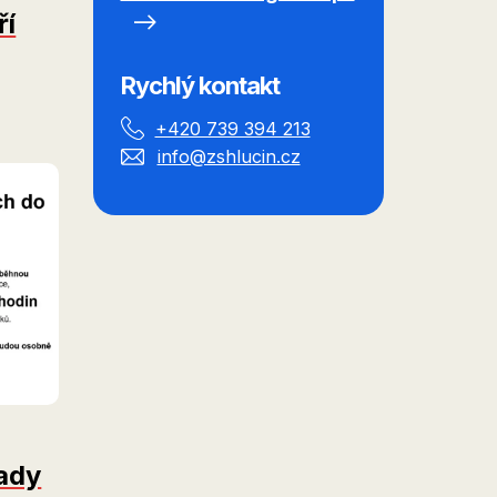
ří
Rychlý kontakt
+420 739 394 213
info@zshlucin.cz
rady