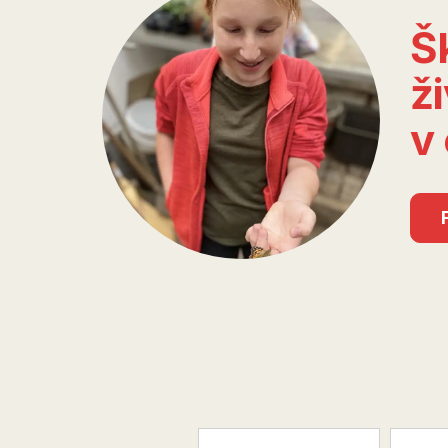
Š
ži
v