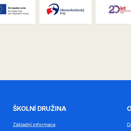
ŠKOLNÍ DRUŽINA
O
Základní informace
D