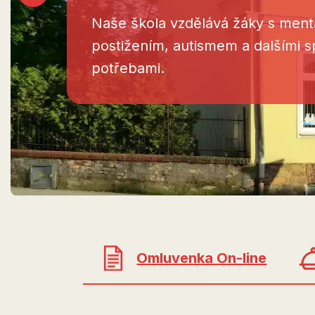
Naše škola vzdělává žáky s ment
postižením, autismem a dalšími s
potřebami.
Omluvenka On-line