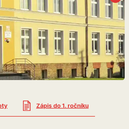
oty
Zápis do 1. ročníku