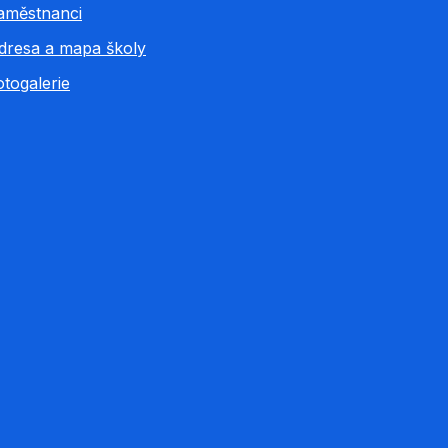
aměstnanci
dresa a mapa školy
otogalerie