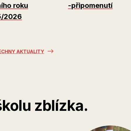
ního roku
-připomenutí
5/2026
ECHNY AKTUALITY
školu zblízka.