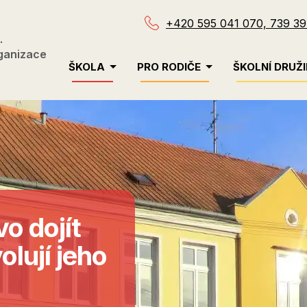
+420 595 041 070, 739 39
.
ganizace
Menu
ŠKOLA
PRO RODIČE
ŠKOLNÍ DRUŽ
navigace
o dojít
olují jeho