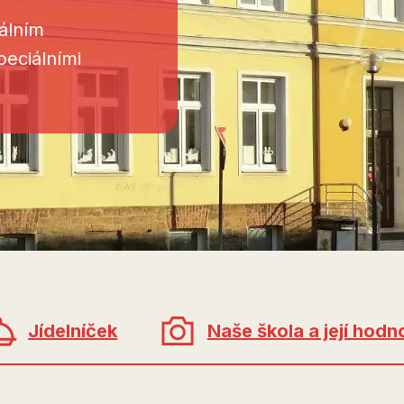
álním
peciálními
Jídelníček
Naše škola a její hodn