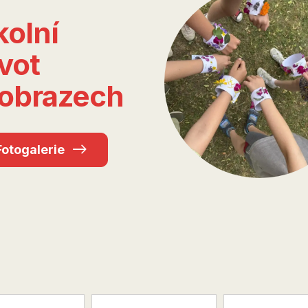
kolní
vot
obrazech
Fotogalerie