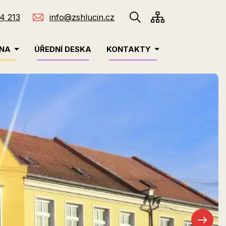
4 213
info@zshlucin.cz
INA
ÚŘEDNÍ DESKA
KONTAKTY