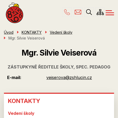
Menu
Přejít
ŠKOLA
navigace
k
hlavnímu
PRO RODIČE
obsahu
ŠKOLNÍ DRUŽINA
Úvod
KONTAKTY
Vedení školy
Mgr. Silvie Veiserová
ÚŘEDNÍ DESKA
KONTAKTY
Mgr. Silvie Veiserová
ZÁSTUPKYNĚ ŘEDITELE ŠKOLY, SPEC. PEDAGOG
E-mail
veiserova@zshlucin.cz
KONTAKTY
KONTAKTY
Vedení školy