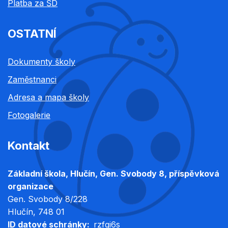
Platba za ŠD
OSTATNÍ
Dokumenty školy
Zaměstnanci
Adresa a mapa školy
Fotogalerie
Kontakt
Základní škola, Hlučín, Gen. Svobody 8, příspěvková
organizace
Gen. Svobody 8/228
Hlučín
, 748 01
ID datové schránky
rzfgi6s