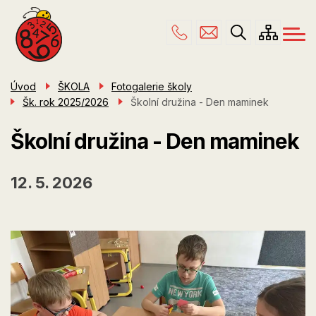
Menu
Přejít
ŠKOLA
navigace
k
hlavnímu
PRO RODIČE
obsahu
ŠKOLNÍ DRUŽINA
Úvod
ŠKOLA
Fotogalerie školy
Šk. rok 2025/2026
Školní družina - Den maminek
ÚŘEDNÍ DESKA
KONTAKTY
Školní družina - Den maminek
12. 5. 2026