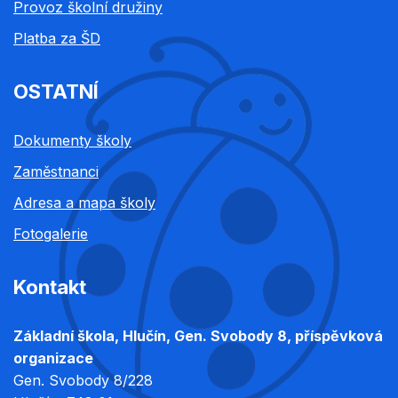
Provoz školní družiny
Platba za ŠD
OSTATNÍ
Dokumenty školy
Zaměstnanci
Adresa a mapa školy
Fotogalerie
Kontakt
Základní škola, Hlučín, Gen. Svobody 8, příspěvková
organizace
Gen. Svobody 8/228