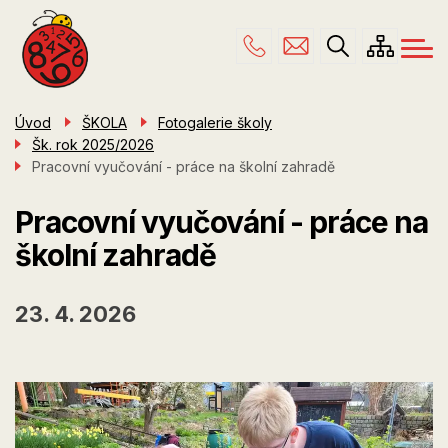
Menu
Přejít
ŠKOLA
navigace
k
hlavnímu
PRO RODIČE
obsahu
ŠKOLNÍ DRUŽINA
Úvod
ŠKOLA
Fotogalerie školy
Šk. rok 2025/2026
ÚŘEDNÍ DESKA
Pracovní vyučování - práce na školní zahradě
KONTAKTY
Pracovní vyučování - práce na
školní zahradě
23. 4. 2026