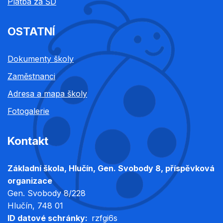
Platba za ŠD
OSTATNÍ
Dokumenty školy
Zaměstnanci
Adresa a mapa školy
Fotogalerie
Kontakt
Základní škola, Hlučín, Gen. Svobody 8, příspěvková
organizace
Gen. Svobody 8/228
Hlučín
, 748 01
ID datové schránky
rzfgi6s