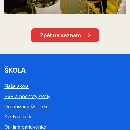
Zpět na seznam
ŠKOLA
Naše škola
ŠVP a hodnoty školy
Organizace šk. roku
Školská rada
On-line omluvenka