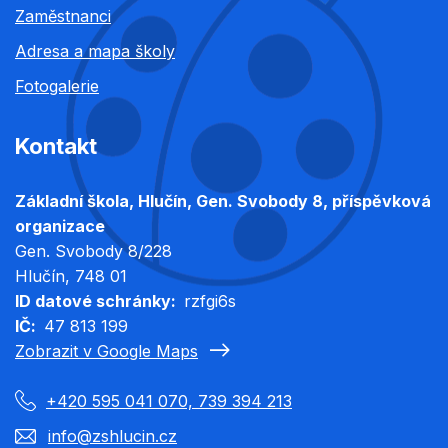
Zaměstnanci
Adresa a mapa školy
Fotogalerie
Kontakt
Základní škola, Hlučín, Gen. Svobody 8, příspěvková
organizace
Gen. Svobody 8/228
Hlučín
, 748 01
ID datové schránky
rzfgi6s
IČ
47 813 199
Zobrazit v Google Maps
+420 595 041 070, 739 394 213
info@zshlucin.cz