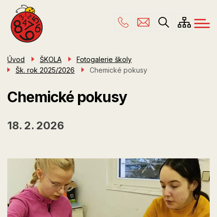
Menu
Přejít
ŠKOLA
navigace
k
hlavnímu
PRO RODIČE
obsahu
ŠKOLNÍ DRUŽINA
Úvod
ŠKOLA
Fotogalerie školy
Šk. rok 2025/2026
Chemické pokusy
ÚŘEDNÍ DESKA
KONTAKTY
Chemické pokusy
18. 2. 2026