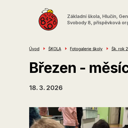
Přejít
k
Základní škola, Hlučín, Gen
hlavnímu
Svobody 8, příspěvková or
obsahu
Úvod
ŠKOLA
Fotogalerie školy
Šk. rok 
Březen - měsíc
18. 3. 2026