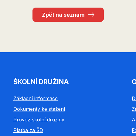
Zpět na seznam
ŠKOLNÍ DRUŽINA
O
Základní informace
D
Dokumenty ke stažení
Z
Provoz školní družiny
A
Platba za ŠD
F