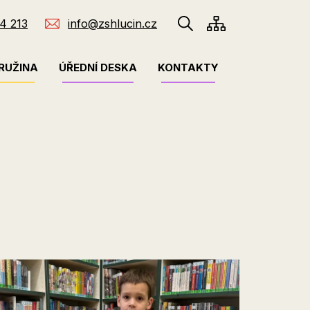
4 213
info@zshlucin.cz
RUŽINA
ÚŘEDNÍ DESKA
KONTAKTY