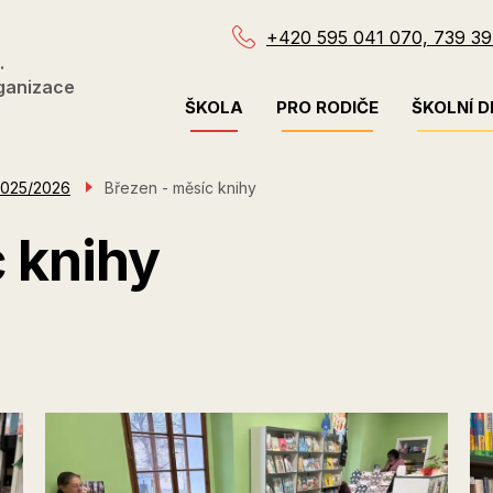
+420 595 041 070, 739 39
.
ganizace
Menu
ŠKOLA
PRO RODIČE
ŠKOLNÍ D
navigace
2025/2026
Březen - měsíc knihy
 knihy