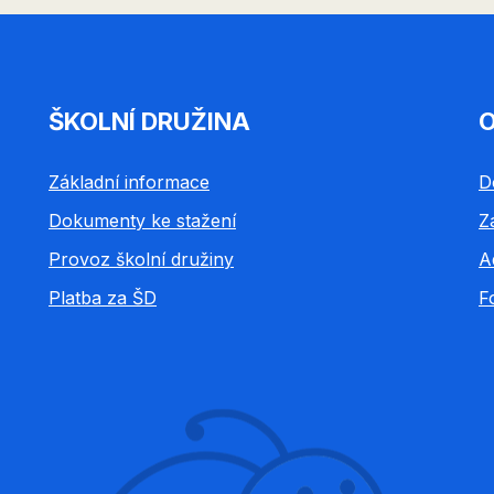
ŠKOLNÍ DRUŽINA
O
Základní informace
D
Dokumenty ke stažení
Z
Provoz školní družiny
A
Platba za ŠD
F