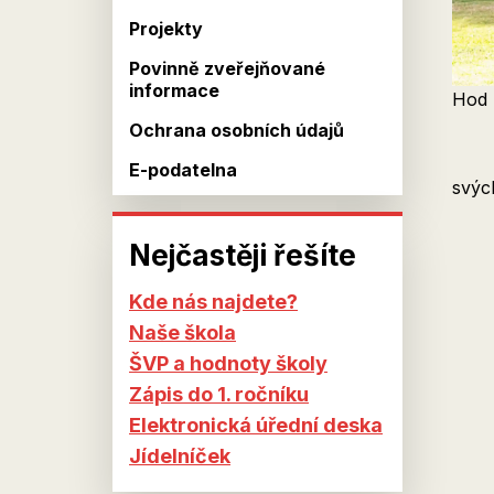
Projekty
Povinně zveřejňované
informace
Hod 
Ochrana osobních údajů
E-podatelna
svých
Nejčastěji řešíte
Kde nás najdete?
Naše škola
ŠVP a hodnoty školy
Zápis do 1. ročníku
Elektronická úřední deska
Jídelníček