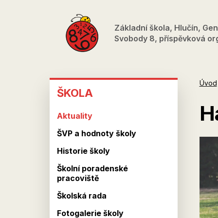
Přejít
k
Základní škola, Hlučín, Gen
hlavnímu
Svobody 8, příspěvková or
obsahu
ŠKOLA
Úvod
ŠKOLA
H
Aktuality
ŠVP a hodnoty školy
Historie školy
Školní poradenské
pracoviště
Školská rada
Fotogalerie školy