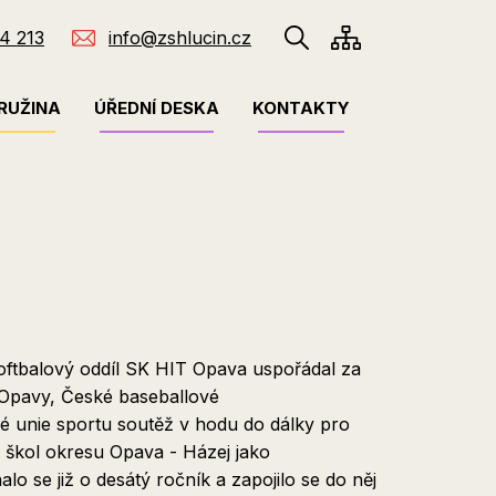
4 213
info@zshlucin.cz
RUŽINA
ÚŘEDNÍ DESKA
KONTAKTY
oftbalový oddíl SK HIT Opava uspořádal za
Opavy, České baseballové
é unie sportu soutěž v hodu do dálky pro
 škol okresu Opava - Házej jako
lo se již o desátý ročník a zapojilo se do něj