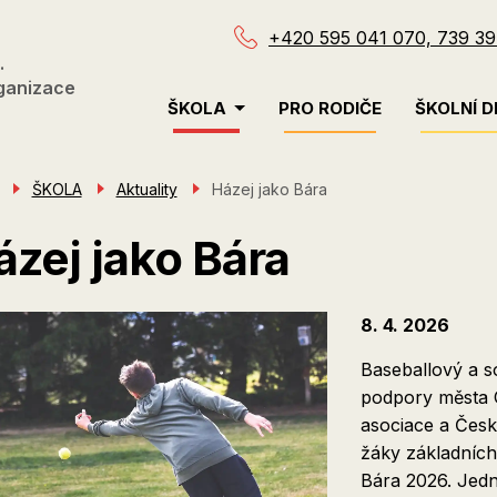
+420 595 041 070, 739 39
.
ganizace
Menu
ŠKOLA
PRO RODIČE
ŠKOLNÍ D
navigace
ŠKOLA
Aktuality
Házej jako Bára
ázej jako Bára
8. 4. 2026
Baseballový a s
podpory města 
asociace a Česk
žáky základních
Bára 2026. Jedna