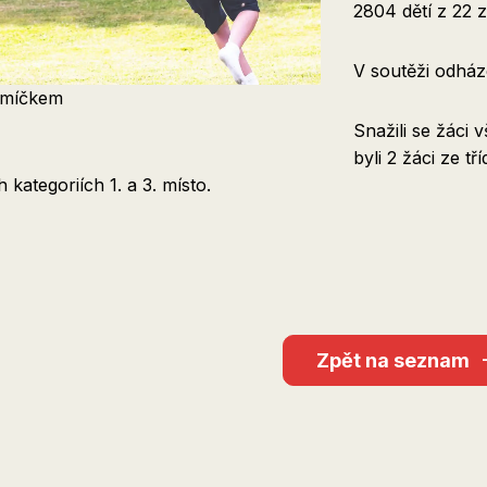
2804 dětí z 22 
V soutěži odház
míčkem
Snažili se žáci 
byli 2 žáci ze tř
 kategoriích 1. a 3. místo.
Zpět na seznam