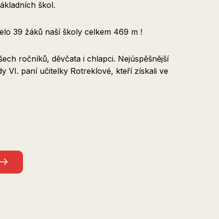
základních škol.
elo 39 žáků naší školy celkem 469 m !
všech ročníků, děvčata i chlapci. Nejúspěšnější
ídy VI. paní učitelky Rotreklové, kteří získali ve