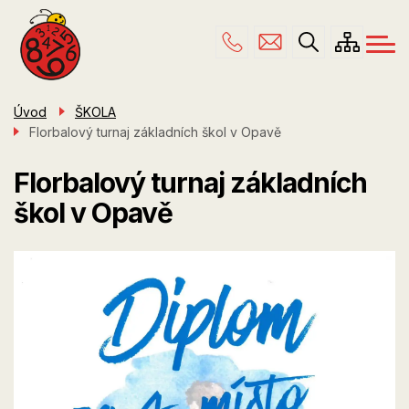
Menu
Přejít
ŠKOLA
navigace
k
hlavnímu
PRO RODIČE
obsahu
ŠKOLNÍ DRUŽINA
Úvod
ŠKOLA
Florbalový turnaj základních škol v Opavě
ÚŘEDNÍ DESKA
KONTAKTY
Florbalový turnaj základních
škol v Opavě