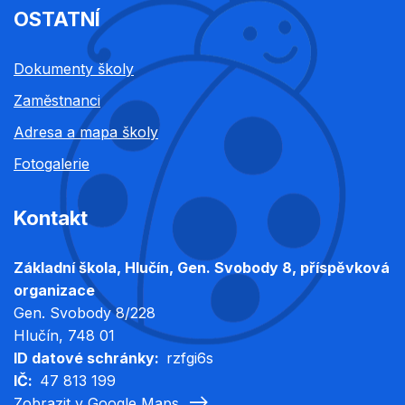
OSTATNÍ
Dokumenty školy
Zaměstnanci
Adresa a mapa školy
Fotogalerie
Kontakt
Základní škola, Hlučín, Gen. Svobody 8, příspěvková
organizace
Gen. Svobody 8/228
Hlučín
, 748 01
ID datové schránky
rzfgi6s
IČ
47 813 199
Zobrazit v Google Maps