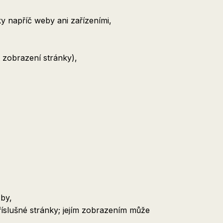
ky napříč weby ani zařízeními,
 zobrazení stránky),
žby,
říslušné stránky; jejím zobrazením může