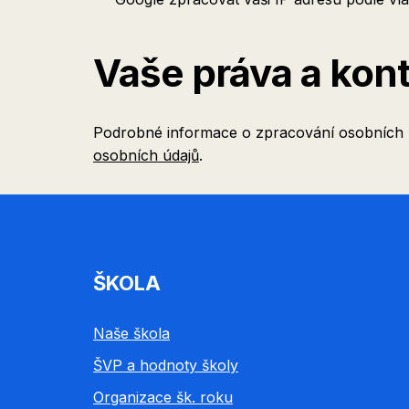
Vaše práva a kon
Podrobné informace o zpracování osobních ú
osobních údajů
.
ŠKOLA
Naše škola
ŠVP a hodnoty školy
Organizace šk. roku