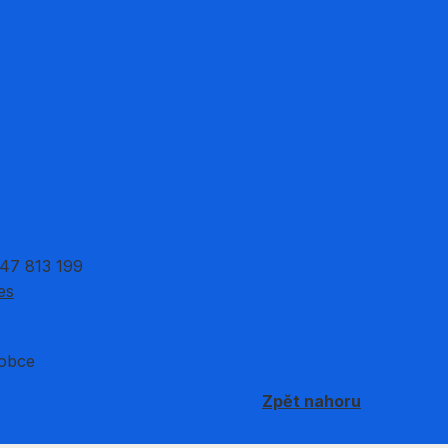
 47 813 199
es
 obce
Zpět nahoru