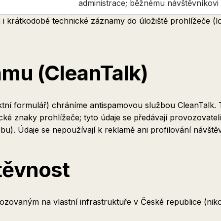
administrace; běžnému návštěvníkovi
 i krátkodobé technické záznamy do úložiště prohlížeče 
amu (CleanTalk)
ní formulář) chráníme antispamovou službou CleanTalk. T
cké znaky prohlížeče; tyto údaje se předávají provozovate
. Údaje se nepoužívají k reklamě ani profilování návštěv
těvnost
vaným na vlastní infrastruktuře v České republice (nikol