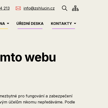
4 213
info@zshlucin.cz
INA
ÚŘEDNÍ DESKA
KONTAKTY
tomto webu
y nezbytné pro fungování a zabezpečení
kovým účelům nikomu nepředáváme. Podle