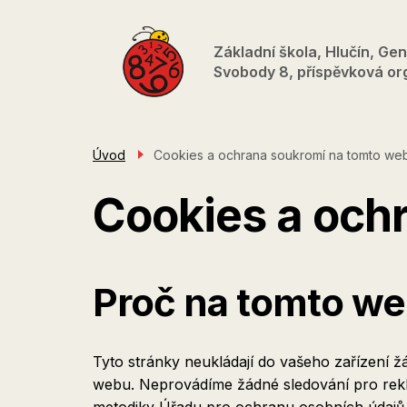
Přejít
k
Základní škola, Hlučín, Gen
hlavnímu
Svobody 8, příspěvková or
obsahu
Úvod
Cookies a ochrana soukromí na tomto we
Cookies a och
Proč na tomto web
Tyto stránky neukládají do vašeho zařízení 
webu. Neprovádíme žádné sledování pro rekl