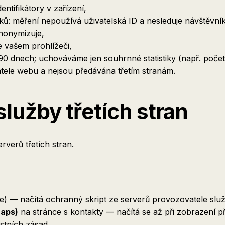
ntifikátory v zařízení,
íků: měření nepoužívá uživatelská ID a nesleduje návštěvní
nonymizuje,
 vašem prohlížeči,
 dnech; uchováváme jen souhrnné statistiky (např. počet
atele webu a nejsou předávána třetím stranám.
lužby třetích stran
rverů třetích stran.
e) — načítá ochranný skript ze serverů provozovatele slu
Maps)
na stránce s kontakty — načítá se až při zobrazení p
stních zásad.