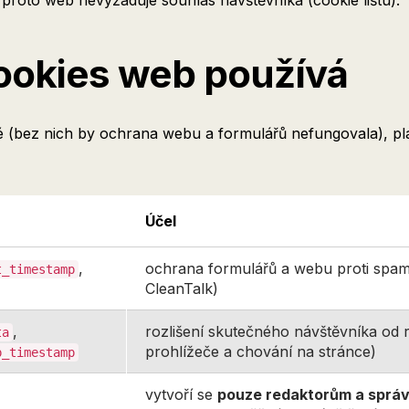
roto web nevyžaduje souhlas návštěvníka (cookie lištu).
ookies web používá
é (bez nich by ochrana webu a formulářů nefungovala), pl
Účel
,
ochrana formulářů a webu proti spa
t_timestamp
CleanTalk)
,
rozlišení skutečného návštěvníka od 
ta
prohlížeče a chování na stránce)
p_timestamp
vytvoří se
pouze redaktorům a sprá