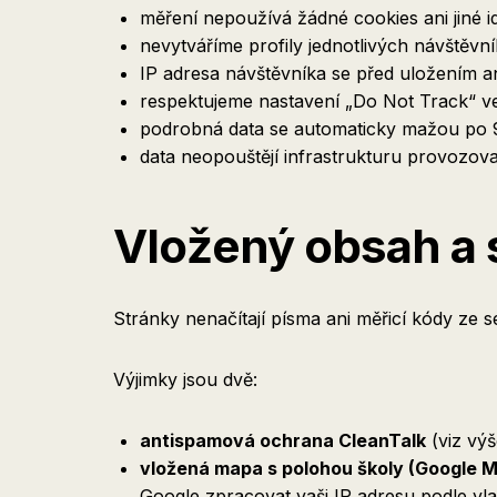
měření nepoužívá žádné cookies ani jiné ide
nevytváříme profily jednotlivých návštěvn
IP adresa návštěvníka se před uložením a
respektujeme nastavení „Do Not Track“ ve
podrobná data se automaticky mažou po 90
data neopouštějí infrastrukturu provozov
Vložený obsah a s
Stránky nenačítají písma ani měřicí kódy ze se
Výjimky jsou dvě:
antispamová ochrana CleanTalk
(viz výš
vložená mapa s polohou školy (Google 
Google zpracovat vaši IP adresu podle vla