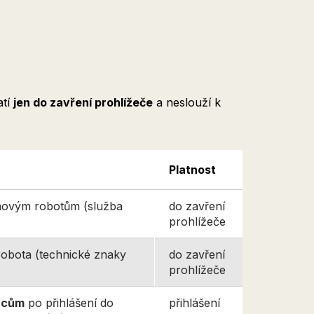
atí
jen do zavření prohlížeče
a neslouží k
Platnost
movým robotům (služba
do zavření
prohlížeče
robota (technické znaky
do zavření
prohlížeče
vcům
po přihlášení do
přihlášení