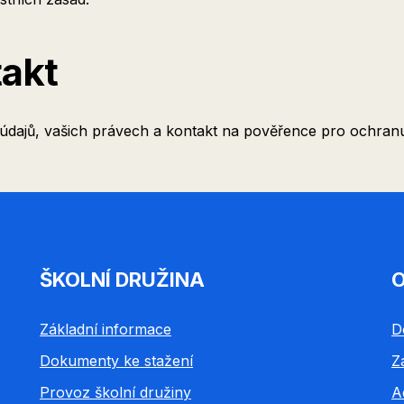
takt
dajů, vašich právech a kontakt na pověřence pro ochranu
ŠKOLNÍ DRUŽINA
O
Základní informace
D
Dokumenty ke stažení
Z
Provoz školní družiny
A