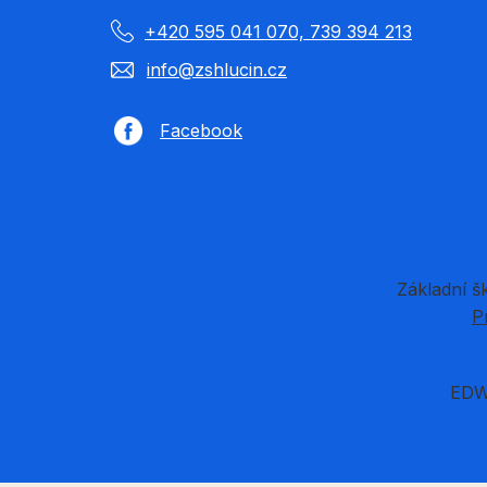
+420 595 041 070, 739 394 213
info@zshlucin.cz
Facebook
Základní š
P
EDW