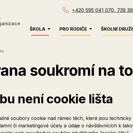
+420 595 041 070, 739 39
.
ganizace
Menu
ŠKOLA
PRO RODIČE
ŠKOLNÍ DRUŽ
navigace
bu
rana soukromí na 
u není cookie lišta
žádné soubory cookie nad rámec těch, které jsou technick
amní či marketingové účely a údaje o návštěvnících k ta