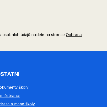
 osobních údajů najdete na stránce
Ochrana
STATNÍ
okumenty školy
aměstnanci
dresa a mapa školy