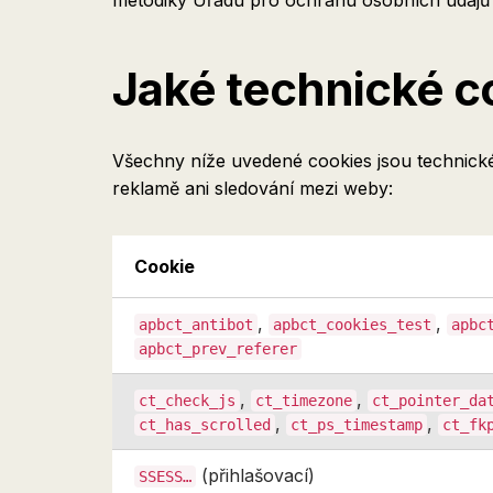
metodiky Úřadu pro ochranu osobních údajů p
Jaké technické c
Všechny níže uvedené cookies jsou technick
reklamě ani sledování mezi weby:
Cookie
,
,
apbct_antibot
apbct_cookies_test
apbc
apbct_prev_referer
,
,
ct_check_js
ct_timezone
ct_pointer_da
,
,
ct_has_scrolled
ct_ps_timestamp
ct_fk
(přihlašovací)
SSESS…