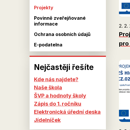
Projekty
Povinně zveřejňované
informace
2. 2.
Pro
Ochrana osobních údajů
pro 
E-podatelna
Nejčastěji řešíte
Kde nás najdete?
Naše škola
ŠVP a hodnoty školy
Zápis do 1. ročníku
Elektronická úřední deska
Jídelníček