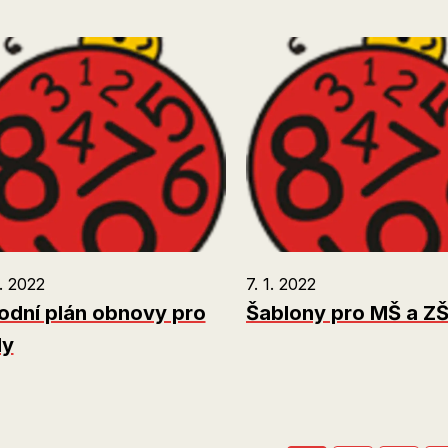
. 2022
7. 1. 2022
odní plán obnovy pro
Šablony pro MŠ a ZŠ 
ly
tránkování