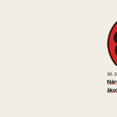
30. 5
Nár
ško
S