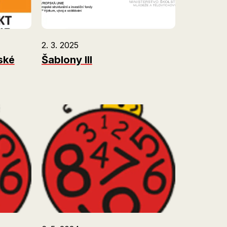
2. 3. 2025
ské
Šablony III