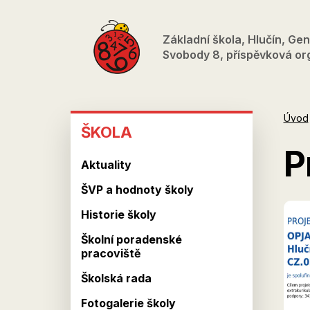
Přejít
k
Základní škola, Hlučín, Gen
hlavnímu
Svobody 8, příspěvková or
obsahu
ŠKOLA
Úvod
ŠKOLA
P
Aktuality
ŠVP a hodnoty školy
Historie školy
Školní poradenské
pracoviště
Školská rada
Fotogalerie školy