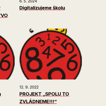
6. 5. 2024
ý
Digitalizujeme školu
EVVO
12. 9. 2022
a
PROJEKT „SPOLU TO
ZVLÁDNEME!!!“