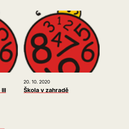
20. 10. 2020
III
Škola v zahradě