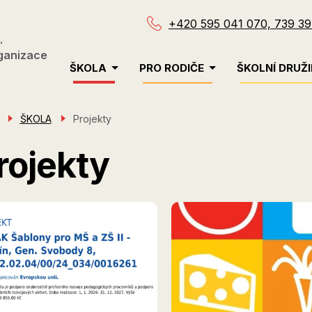
+420 595 041 070, 739 39
.
ganizace
Menu
ŠKOLA
PRO RODIČE
ŠKOLNÍ DRUŽ
navigace
ŠKOLA
Projekty
rojekty