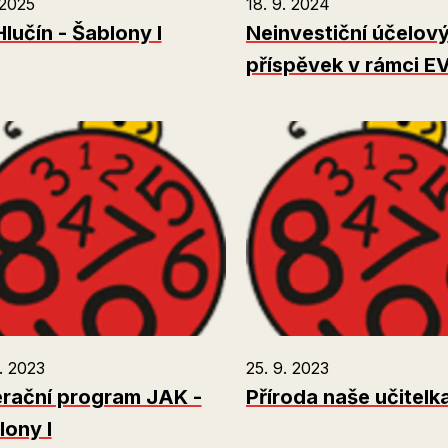
 2025
18. 9. 2024
lučín - Šablony I
Neinvestiční účelov
příspěvek v rámci 
. 2023
25. 9. 2023
rační program JAK -
Příroda naše učitelk
lony I