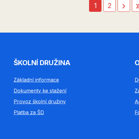
Nás
›
Aktuální
1
Page
2
str
stránka
ŠKOLNÍ DRUŽINA
O
Základní informace
D
Dokumenty ke stažení
Z
Provoz školní družiny
A
Platba za ŠD
F