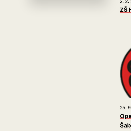
2. 2.
ZŠ H
25. 9
Ope
Šab