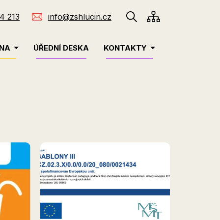
4 213
info@zshlucin.cz
INA
ÚŘEDNÍ DESKA
KONTAKTY