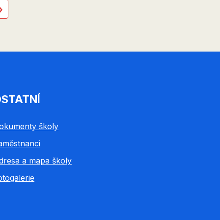
ledující
Poslední
»
ánka
stránka
STATNÍ
okumenty školy
aměstnanci
dresa a mapa školy
otogalerie