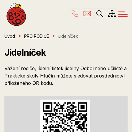
Menu
Přejít
ŠKOLA
navigace
k
hlavnímu
PRO RODIČE
obsahu
ŠKOLNÍ DRUŽINA
Úvod
PRO RODIČE
Jídelníček
ÚŘEDNÍ DESKA
Jídelníček
KONTAKTY
Vážení rodiče, jídelní lístek jídelny Odborného učiliště a
Praktické školy Hlučín můžete sledovat prostřednictví
přiloženého QR kódu.