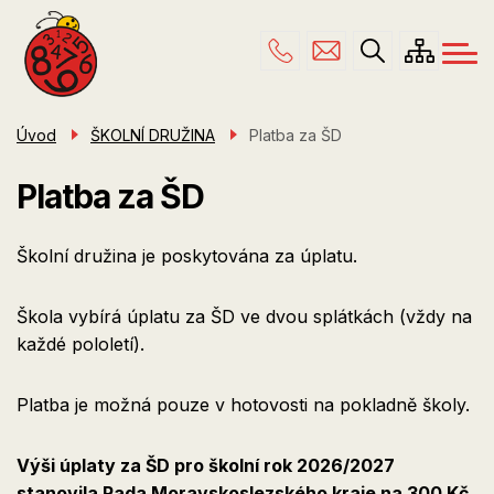
Menu
Přejít
ŠKOLA
navigace
k
hlavnímu
PRO RODIČE
obsahu
ŠKOLNÍ DRUŽINA
Úvod
ŠKOLNÍ DRUŽINA
Platba za ŠD
ÚŘEDNÍ DESKA
Platba za ŠD
KONTAKTY
Školní družina je poskytována za úplatu.
Škola vybírá úplatu za ŠD ve dvou splátkách (vždy na
každé pololetí).
Platba je možná pouze v hotovosti na pokladně školy.
Výši úplaty za ŠD pro školní rok 2026/2027
stanovila Rada Moravskoslezského kraje na 300 Kč