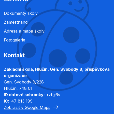
Dokumenty školy
Zaměstnanci
Adresa a mapa školy
Fotogalerie
Kontakt
Základní škola, Hlučín, Gen. Svobody 8, příspěvková
organizace
Gen. Svobody 8/228
Hlučín
, 748 01
ID datové schránky
rzfgi6s
IČ
47 813 199
Zobrazit v Google Maps