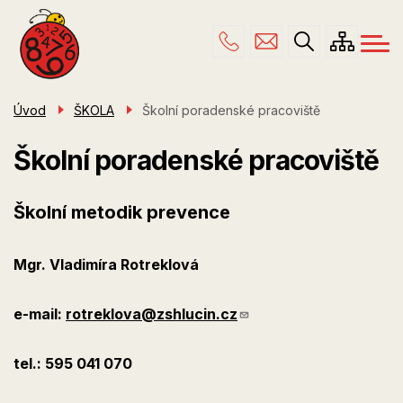
Menu
Přejít
ŠKOLA
navigace
k
hlavnímu
PRO RODIČE
obsahu
ŠKOLNÍ DRUŽINA
Úvod
ŠKOLA
Školní poradenské pracoviště
ÚŘEDNÍ DESKA
Školní poradenské pracoviště
KONTAKTY
Školní metodik prevence
Mgr. Vladimíra Rotreklová
e-mail:
rotreklova@zshlucin.cz
tel.: 595 041 070