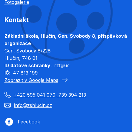
Fotogalerie
Kontakt
Základní škola, Hlučín, Gen. Svobody 8, příspěvková
organizace
Gen. Svobody 8/228
Hlučín
, 748 01
ID datové schránky
rzfgi6s
IČ
47 813 199
Zobrazit v Google Maps
+420 595 041 070, 739 394 213
info@zshlucin.cz
Facebook