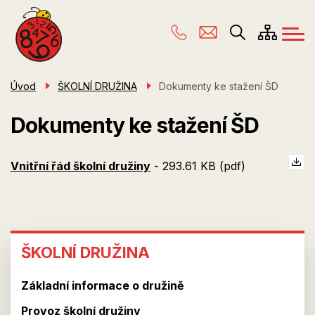
Menu
Přejít
ŠKOLA
navigace
k
hlavnímu
PRO RODIČE
obsahu
ŠKOLNÍ DRUŽINA
Úvod
ŠKOLNÍ DRUŽINA
Dokumenty ke stažení ŠD
ÚŘEDNÍ DESKA
Dokumenty ke stažení ŠD
KONTAKTY
Vnitřní řád školní družiny
-
293.61 KB (pdf)
ŠKOLNÍ
ŠKOLNÍ DRUŽINA
DRUŽINA
Základní informace o družině
Provoz školní družiny