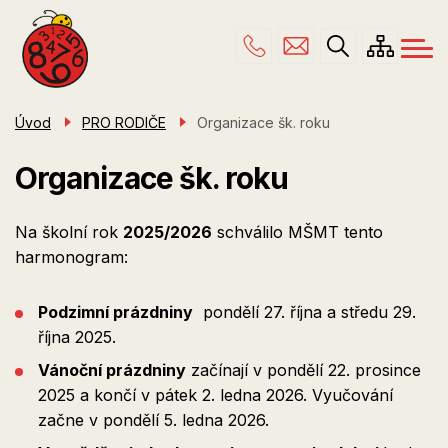
Menu
Přejít
ŠKOLA
navigace
k
hlavnímu
PRO RODIČE
obsahu
ŠKOLNÍ DRUŽINA
Úvod
PRO RODIČE
Organizace šk. roku
ÚŘEDNÍ DESKA
Organizace šk. roku
KONTAKTY
Na školní rok
2025/2026
schválilo MŠMT tento
harmonogram:
Podzimní prázdniny
pondělí 27. října a středu 29.
října 2025.
Vánoční prázdniny
začínají v pondělí 22. prosince
2025 a končí v pátek 2. ledna 2026. Vyučování
začne v pondělí 5. ledna 2026.