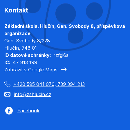
Kontakt
Základní škola, Hlučín, Gen. Svobody 8, příspěvková
organizace
Gen. Svobody 8/228
Hlučín
, 748 01
ID datové schránky
rzfgi6s
IČ
47 813 199
Zobrazit v Google Maps
+420 595 041 070, 739 394 213
info@zshlucin.cz
Facebook