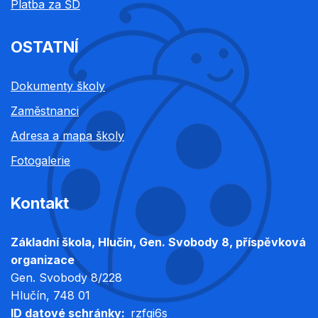
Platba za ŠD
OSTATNÍ
Dokumenty školy
Zaměstnanci
Adresa a mapa školy
Fotogalerie
Kontakt
Základní škola, Hlučín, Gen. Svobody 8, příspěvková
organizace
Gen. Svobody 8/228
Hlučín
, 748 01
ID datové schránky
rzfgi6s