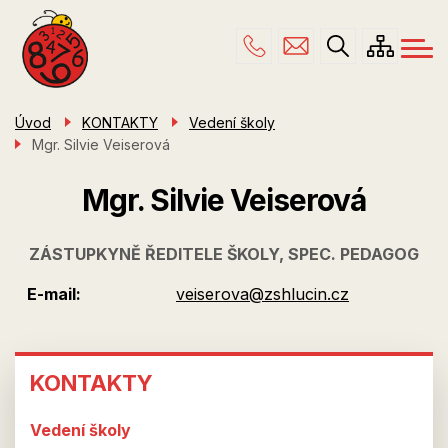
Menu
Přejít
ŠKOLA
navigace
k
hlavnímu
PRO RODIČE
obsahu
ŠKOLNÍ DRUŽINA
Úvod
KONTAKTY
Vedení školy
Mgr. Silvie Veiserová
ÚŘEDNÍ DESKA
KONTAKTY
Mgr. Silvie Veiserová
ZÁSTUPKYNĚ ŘEDITELE ŠKOLY, SPEC. PEDAGOG
E-mail
veiserova@zshlucin.cz
KONTAKTY
KONTAKTY
Vedení školy