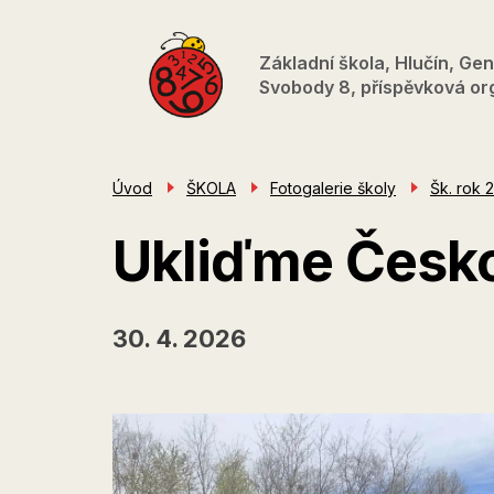
Přejít
k
Základní škola, Hlučín, Gen
hlavnímu
Svobody 8, příspěvková or
obsahu
Úvod
ŠKOLA
Fotogalerie školy
Šk. rok 
Ukliďme Česk
30. 4. 2026