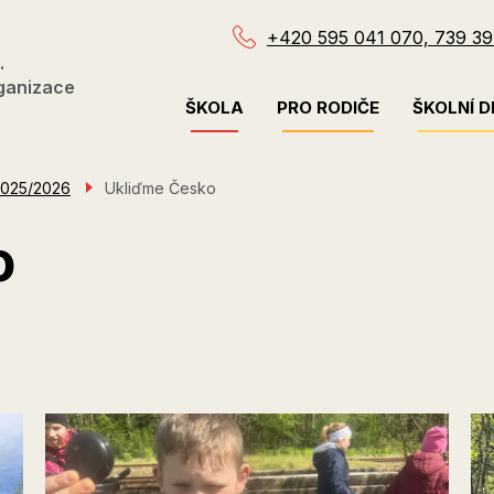
+420 595 041 070, 739 39
.
ganizace
Menu
ŠKOLA
PRO RODIČE
ŠKOLNÍ D
navigace
2025/2026
Ukliďme Česko
o