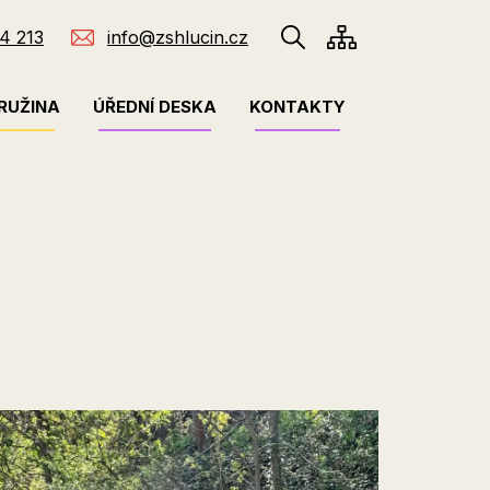
4 213
info@zshlucin.cz
RUŽINA
ÚŘEDNÍ DESKA
KONTAKTY