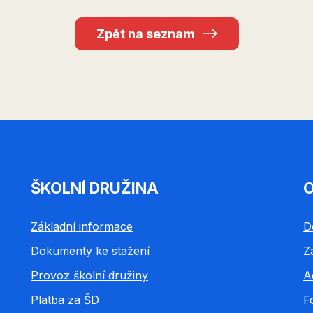
Zpět na seznam
ŠKOLNÍ DRUŽINA
O
Základní informace
D
Dokumenty ke stažení
Z
Provoz školní družiny
A
Platba za ŠD
F