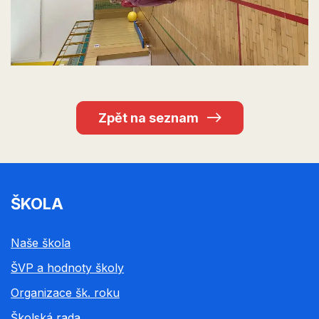
Zpět na seznam
ŠKOLA
Naše škola
ŠVP a hodnoty školy
Organizace šk. roku
Školská rada