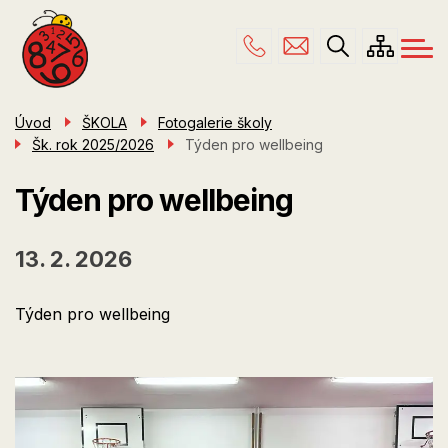
Menu
Přejít
ŠKOLA
navigace
k
hlavnímu
PRO RODIČE
obsahu
ŠKOLNÍ DRUŽINA
Úvod
ŠKOLA
Fotogalerie školy
Šk. rok 2025/2026
Týden pro wellbeing
ÚŘEDNÍ DESKA
KONTAKTY
Týden pro wellbeing
13. 2. 2026
Týden pro wellbeing