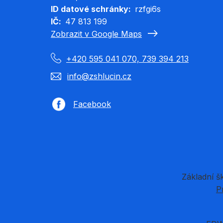
ID datové schránky
rzfgi6s
IČ
47 813 199
Zobrazit v Google Maps
+420 595 041 070, 739 394 213
info@zshlucin.cz
Facebook
Základní š
P