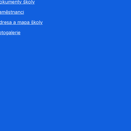
okumenty školy
aměstnanci
dresa a mapa školy
otogalerie