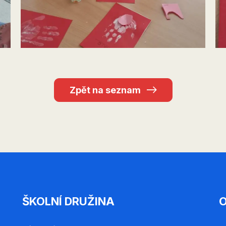
Zpět na seznam
ŠKOLNÍ DRUŽINA
O