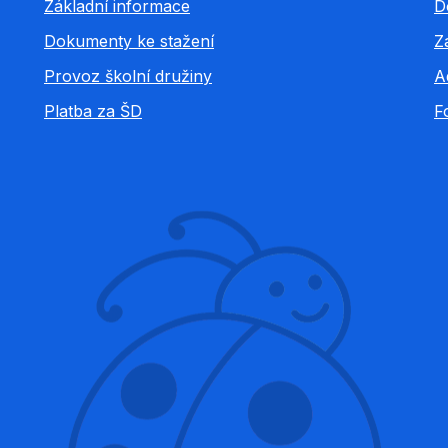
Základní informace
D
Dokumenty ke stažení
Z
Provoz školní družiny
A
Platba za ŠD
F