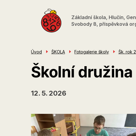
Přejít
k
Základní škola, Hlučín, Gen
hlavnímu
Svobody 8, příspěvková or
obsahu
Úvod
ŠKOLA
Fotogalerie školy
Šk. rok 
Školní družin
12. 5. 2026