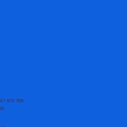
 47 813 199
es