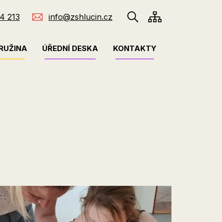
4 213
info@zshlucin.cz
RUŽINA
ÚŘEDNÍ DESKA
KONTAKTY