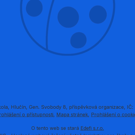
kola, Hlučín, Gen. Svobody 8, příspěvková organizace, IČ:
rohlášení o přístupnosti
Mapa stránek
Prohlášení o cooki
O tento web se stará
Edefi s.r.o.