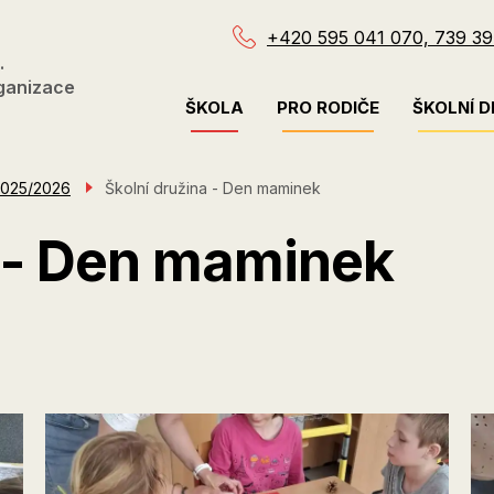
+420 595 041 070, 739 39
.
ganizace
Menu
ŠKOLA
PRO RODIČE
ŠKOLNÍ D
navigace
2025/2026
Školní družina - Den maminek
a - Den maminek