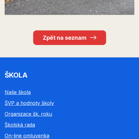
Zpět na seznam
ŠKOLA
Naše škola
ŠVP a hodnoty školy
Organizace šk. roku
Školská rada
On-line omluvenka