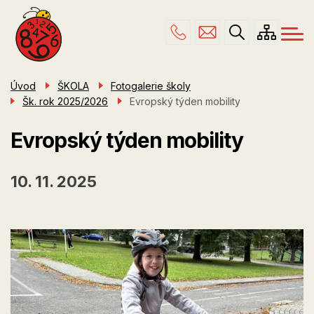
Menu
Přejít
ŠKOLA
navigace
k
hlavnímu
PRO RODIČE
obsahu
ŠKOLNÍ DRUŽINA
Úvod
ŠKOLA
Fotogalerie školy
Šk. rok 2025/2026
Evropský týden mobility
ÚŘEDNÍ DESKA
KONTAKTY
Evropský týden mobility
10. 11. 2025