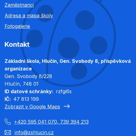
Zaměstnanci
Adresa a mapa školy
Fotogalerie
Kontakt
Základní škola, Hlučín, Gen. Svobody 8, příspěvková
organizace
Gen. Svobody 8/228
Hlučín
, 748 01
ID datové schránky
rzfgi6s
IČ
47 813 199
Zobrazit v Google Maps
+420 595 041 070, 739 394 213
info@zshlucin.cz