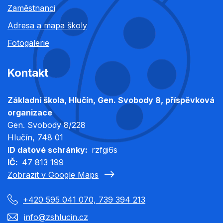
Zaměstnanci
Adresa a mapa školy
Fotogalerie
Kontakt
Základní škola, Hlučín, Gen. Svobody 8, příspěvková
organizace
Gen. Svobody 8/228
Hlučín
, 748 01
ID datové schránky
rzfgi6s
IČ
47 813 199
Zobrazit v Google Maps
+420 595 041 070, 739 394 213
info@zshlucin.cz