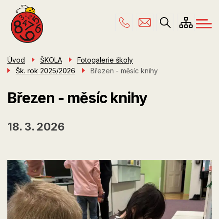
Menu
Přejít
ŠKOLA
navigace
k
hlavnímu
PRO RODIČE
obsahu
ŠKOLNÍ DRUŽINA
Úvod
ŠKOLA
Fotogalerie školy
Šk. rok 2025/2026
Březen - měsíc knihy
ÚŘEDNÍ DESKA
KONTAKTY
Březen - měsíc knihy
18. 3. 2026