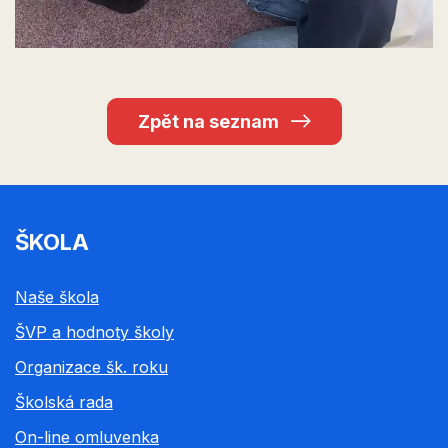
Zpět na seznam
ŠKOLA
Naše škola
ŠVP a hodnoty školy
Organizace šk. roku
Školská rada
On-line omluvenka