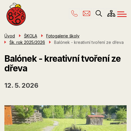
Menu
Přejít
ŠKOLA
navigace
k
hlavnímu
PRO RODIČE
obsahu
ŠKOLNÍ DRUŽINA
Úvod
ŠKOLA
Fotogalerie školy
Šk. rok 2025/2026
Balónek - kreativní tvoření ze dřeva
ÚŘEDNÍ DESKA
KONTAKTY
Balónek - kreativní tvoření ze
dřeva
12. 5. 2026