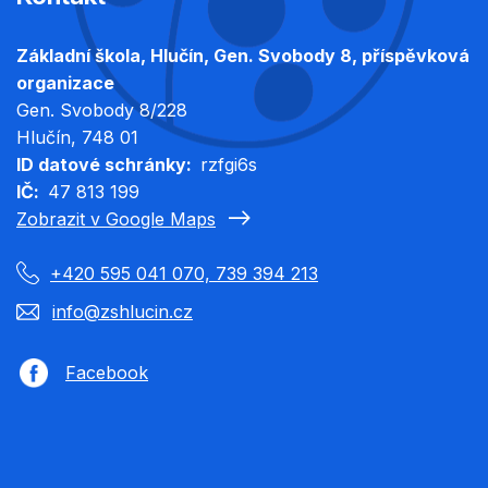
Základní škola, Hlučín, Gen. Svobody 8, příspěvková
organizace
Gen. Svobody 8/228
Hlučín
, 748 01
ID datové schránky
rzfgi6s
IČ
47 813 199
Zobrazit v Google Maps
+420 595 041 070, 739 394 213
info@zshlucin.cz
Facebook