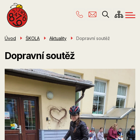
Menu
Přejít
ŠKOLA
navigace
k
hlavnímu
PRO RODIČE
obsahu
ŠKOLNÍ DRUŽINA
Úvod
ŠKOLA
Aktuality
Dopravní soutěž
ÚŘEDNÍ DESKA
Dopravní soutěž
KONTAKTY