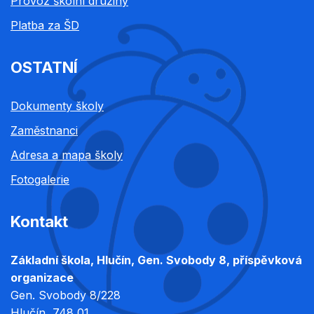
Provoz školní družiny
Platba za ŠD
OSTATNÍ
Dokumenty školy
Zaměstnanci
Adresa a mapa školy
Fotogalerie
Kontakt
Základní škola, Hlučín, Gen. Svobody 8, příspěvková
organizace
Gen. Svobody 8/228
Hlučín
, 748 01